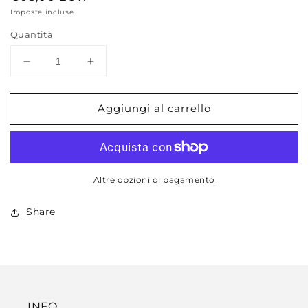
di
Imposte incluse.
listino
Quantità
Diminuisci
Aumenta
quantità
quantità
per
per
Aggiungi al carrello
SOPHIE
SOPHIE
Altre opzioni di pagamento
Share
INFO