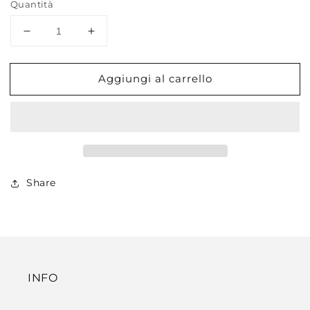
Quantità
Diminuisci
Aumenta
quantità
quantità
per
per
Aggiungi al carrello
SNAKE
SNAKE
BRACELET
BRACELET
Share
INFO