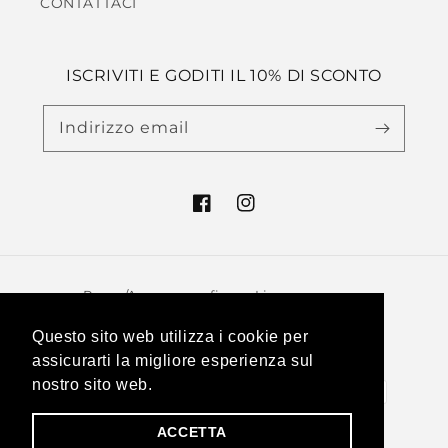
CONTATTACI
ISCRIVITI E GODITI IL 10% DI SCONTO
Indirizzo email
Facebook
Instagram
Paese/Area geografica
Lingua
Italia (EUR €)
Italiano
Questo sito web utilizza i cookie per
assicurarti la migliore esperienza sul
Metodi
nostro sito web.
di
ACCETTA
pagamento