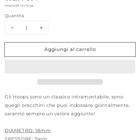
di
Imposte incluse.
listino
Quantità
Diminuisci
Aumenta
quantità
quantità
per
per
Aggiungi al carrello
HOOPSINI
HOOPSINI
Gli Hoops sono un classico intramontabile, sono
quegli orecchini che puoi indossare giornalmente,
saranno sempre un valore aggiunto!
DIAMETRO: 18mm
SPESSORE: 3mm