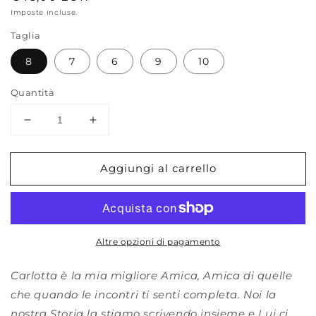
di
Imposte incluse.
listino
Taglia
8
7
6
9
10
Quantità
Diminuisci
Aumenta
quantità
quantità
per
per
Aggiungi al carrello
CARLOTTA
CARLOTTA
Altre opzioni di pagamento
Carlotta è la mia migliore Amica, Amica di quelle
che quando le incontri ti senti completa. Noi la
nostra Storia la stiamo scrivendo insieme e Lui ci